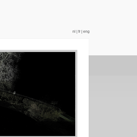
nl
|
fr
|
eng