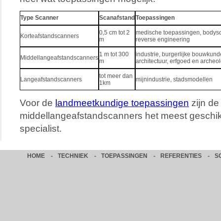
Type Scanner
Scanafstand
Toepassingen
0,5 cm tot 2
medische toepassingen, bodys
Korteafstandscanners
m
reverse engineering
1 m tot 300
industrie, burgerlijke bouwkund
Middellangeafstandscanners
m
architectuur, erfgoed en archeo
tot meer dan
Langeafstandscanners
mijnindustrie, stadsmodellen
1km
Voor de
landmeetkundige toepassingen
zijn de
middellangeafstandscanners het meest geschikt
specialist.
HOME
-
TECHNIEK
-
TOEPASSINGEN
-
REFERENTIES
-
S