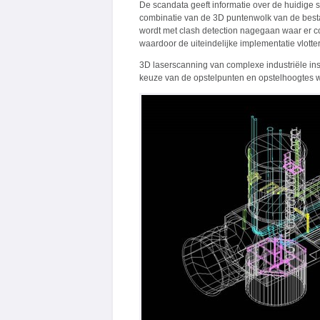
De scandata geeft informatie over de huidige s
combinatie van de 3D puntenwolk van de besta
wordt met clash detection nagegaan waar er co
waardoor de uiteindelijke implementatie vlotter
3D laserscanning van complexe industriële inst
keuze van de opstelpunten en opstelhoogtes wo