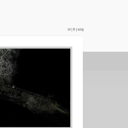
nl
|
fr
|
eng