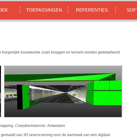
IEK
TOEPASSINGEN
REFERENTIES
SOF
de burgerlijke bouwkunde zoals bruggen en tunnels worden gedetailleerd
mapping, Craeybeckxtunnel, Antwerpen
uik gemaakt van 3D laserscanning voor de aanmaak van een digitaal