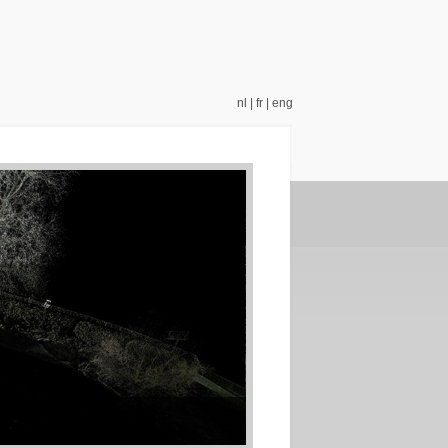
nl
|
fr
|
eng