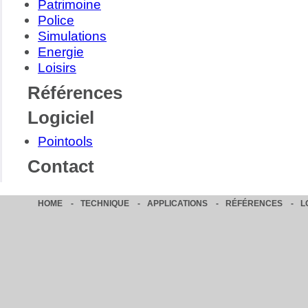
Patrimoine
Police
Simulations
Energie
Loisirs
Références
Logiciel
Pointools
Contact
HOME
-
TECHNIQUE
-
APPLICATIONS
-
RÉFÉRENCES
-
L